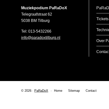
Muziekpodium PaRaDoX
PaRaD
Telegraafstraat 62
Tickets
5038 BM
Tilburg
Techni
013-5432266
info@paradoxtilburg.nl
Over P
Contac
© 2026 ·
PaRaDoX
Home
Sitemap
Contact