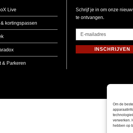
oX Live
Schrijf je in om onze nieuw
te ontvangen.
 & kortingspassen
E-
ek
mailadres
*
INSCHRIJVEN
aradox
Verplicht
t & Parkeren
Om de beste
apparaatinfo
technologie
verwerken. 
hebben op b