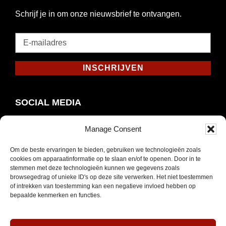
Schrijf je in om onze nieuwsbrief te ontvangen.
E-
mailadres
*
INSCHRIJVEN
Verplicht
SOCIAL MEDIA
Manage Consent
Om de beste ervaringen te bieden, gebruiken we technologieën zoals
Opent
Instagram
cookies om apparaatinformatie op te slaan en/of te openen. Door in te
in
stemmen met deze technologieën kunnen we gegevens zoals
browsegedrag of unieke ID's op deze site verwerken. Het niet toestemmen
nieuw
of intrekken van toestemming kan een negatieve invloed hebben op
venster
bepaalde kenmerken en functies.