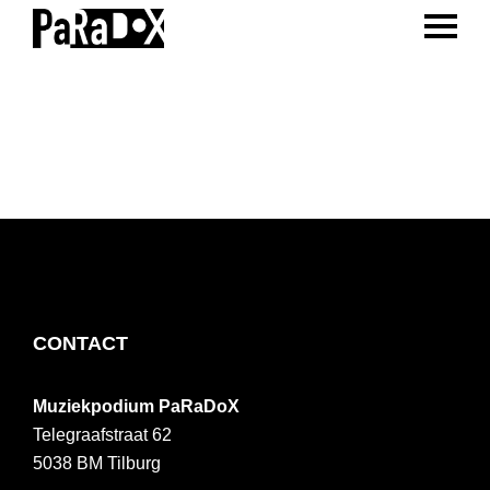
ENTER 
Spring
Door
Spring
naar
naar
naar
PaRaDoX
Muziekpodium
de
de
de
Tilburg
hoofdnavigatie
hoofd
voettekst
inhoud
FOOTER
CONTACT
Muziekpodium PaRaDoX
Telegraafstraat 62
5038 BM
Tilburg