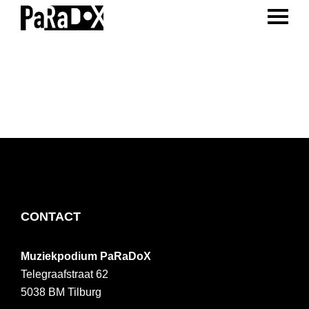
ENTER 
Spring
Door
Spring
naar
naar
naar
PaRaDoX
Muziekpodium
de
de
de
Tilburg
hoofdnavigatie
hoofd
voettekst
inhoud
FOOTER
CONTACT
Muziekpodium PaRaDoX
Telegraafstraat 62
5038 BM
Tilburg