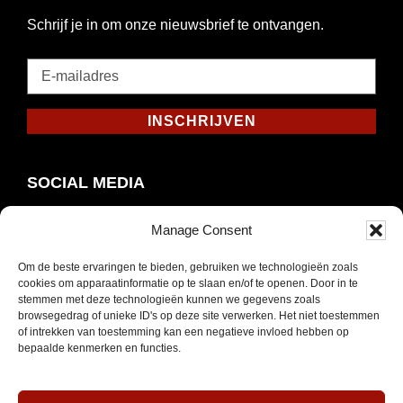
Schrijf je in om onze nieuwsbrief te ontvangen.
E-
mailadres
*
INSCHRIJVEN
Verplicht
SOCIAL MEDIA
Manage Consent
Om de beste ervaringen te bieden, gebruiken we technologieën zoals
Opent
Instagram
cookies om apparaatinformatie op te slaan en/of te openen. Door in te
in
stemmen met deze technologieën kunnen we gegevens zoals
browsegedrag of unieke ID's op deze site verwerken. Het niet toestemmen
nieuw
of intrekken van toestemming kan een negatieve invloed hebben op
venster
bepaalde kenmerken en functies.