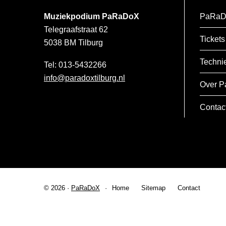
Muziekpodium PaRaDoX
PaRaD
Telegraafstraat 62
Tickets
5038 BM
Tilburg
Techni
013-5432266
info@paradoxtilburg.nl
Over P
Contac
© 2026 ·
PaRaDoX
Home
Sitemap
Contact