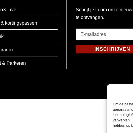
oX Live
Schrijf je in om onze nieuw
te ontvangen.
 & kortingspassen
E-
ek
mailadres
*
INSCHRIJVEN
aradox
Verplicht
t & Parkeren
Om de beste
apparaatinfo
technologie
verwerken. 
hebben op b