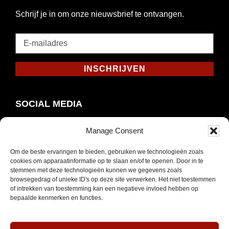
Schrijf je in om onze nieuwsbrief te ontvangen.
E-
mailadres
*
INSCHRIJVEN
Verplicht
SOCIAL MEDIA
Manage Consent
Om de beste ervaringen te bieden, gebruiken we technologieën zoals
Opent
Instagram
cookies om apparaatinformatie op te slaan en/of te openen. Door in te
in
stemmen met deze technologieën kunnen we gegevens zoals
browsegedrag of unieke ID's op deze site verwerken. Het niet toestemmen
nieuw
of intrekken van toestemming kan een negatieve invloed hebben op
venster
bepaalde kenmerken en functies.