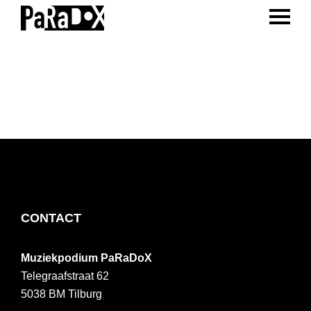
ENTER 
Spring
Door
Spring
naar
naar
naar
PaRaDoX
Muziekpodium
de
de
de
Tilburg
hoofdnavigatie
hoofd
voettekst
inhoud
FOOTER
CONTACT
Muziekpodium PaRaDoX
Telegraafstraat 62
5038 BM
Tilburg