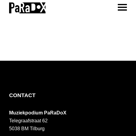
ENTER 
Spring
Door
Spring
naar
naar
naar
PaRaDoX
Muziekpodium
de
de
de
Tilburg
hoofdnavigatie
hoofd
voettekst
inhoud
FOOTER
CONTACT
Muziekpodium PaRaDoX
Telegraafstraat 62
5038 BM
Tilburg