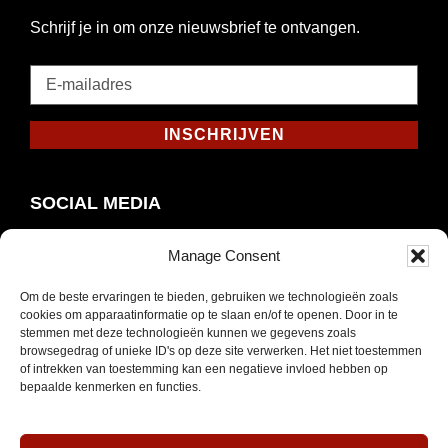
Schrijf je in om onze nieuwsbrief te ontvangen.
E-
mailadres
*
INSCHRIJVEN
Verplicht
SOCIAL MEDIA
Manage Consent
Om de beste ervaringen te bieden, gebruiken we technologieën zoals
Opent
Instagram
cookies om apparaatinformatie op te slaan en/of te openen. Door in te
in
stemmen met deze technologieën kunnen we gegevens zoals
browsegedrag of unieke ID's op deze site verwerken. Het niet toestemmen
nieuw
of intrekken van toestemming kan een negatieve invloed hebben op
venster
bepaalde kenmerken en functies.