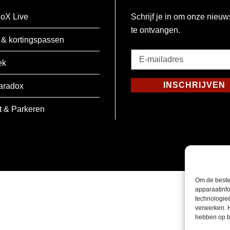
oX Live
Schrijf je in om onze nieuw
te ontvangen.
 & kortingspassen
E-
ek
mailadres
*
INSCHRIJVEN
aradox
Verplicht
t & Parkeren
Om de beste
apparaatinfo
technologie
verwerken. 
hebben op b