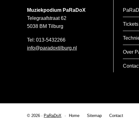
Muziekpodium PaRaDoX
PaRaD
Telegraafstraat 62
Tickets
5038 BM
Tilburg
Techni
013-5432266
info@paradoxtilburg.nl
Over P
Contac
© 2026 ·
PaRaDoX
Home
Sitemap
Contact