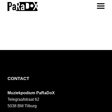
ENTER 
Spring
Door
Spring
naar
naar
naar
PaRaDoX
Muziekpodium
de
de
de
Tilburg
hoofdnavigatie
hoofd
voettekst
inhoud
FOOTER
CONTACT
Muziekpodium PaRaDoX
Telegraafstraat 62
5038 BM
Tilburg