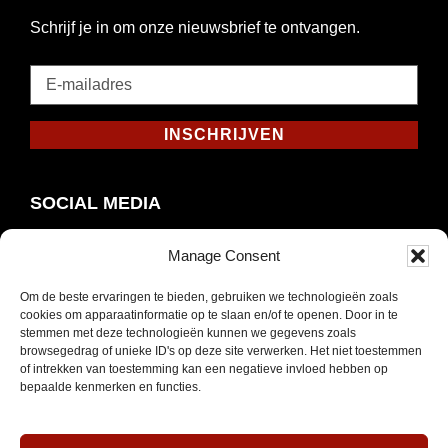
Schrijf je in om onze nieuwsbrief te ontvangen.
E-
mailadres
*
INSCHRIJVEN
Verplicht
SOCIAL MEDIA
Manage Consent
Om de beste ervaringen te bieden, gebruiken we technologieën zoals
Opent
Instagram
cookies om apparaatinformatie op te slaan en/of te openen. Door in te
in
stemmen met deze technologieën kunnen we gegevens zoals
browsegedrag of unieke ID's op deze site verwerken. Het niet toestemmen
nieuw
of intrekken van toestemming kan een negatieve invloed hebben op
venster
bepaalde kenmerken en functies.