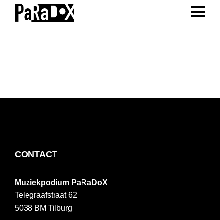
ENTER 
Spring
Door
Spring
naar
naar
naar
PaRaDoX
Muziekpodium
de
de
de
Tilburg
hoofdnavigatie
hoofd
voettekst
inhoud
FOOTER
CONTACT
Muziekpodium PaRaDoX
Telegraafstraat 62
5038 BM
Tilburg