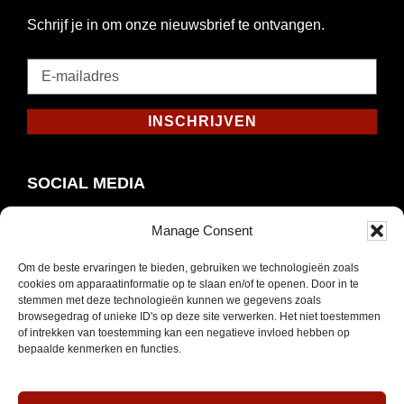
Schrijf je in om onze nieuwsbrief te ontvangen.
E-
mailadres
*
INSCHRIJVEN
Verplicht
SOCIAL MEDIA
Manage Consent
Om de beste ervaringen te bieden, gebruiken we technologieën zoals
Opent
Instagram
cookies om apparaatinformatie op te slaan en/of te openen. Door in te
in
stemmen met deze technologieën kunnen we gegevens zoals
browsegedrag of unieke ID's op deze site verwerken. Het niet toestemmen
nieuw
of intrekken van toestemming kan een negatieve invloed hebben op
venster
bepaalde kenmerken en functies.