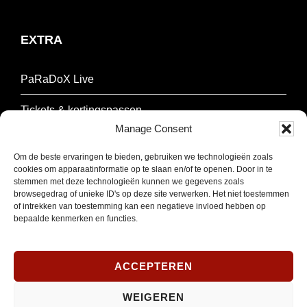
EXTRA
PaRaDoX Live
Tickets & kortingspassen
Manage Consent
Techniek
Om de beste ervaringen te bieden, gebruiken we technologieën zoals
cookies om apparaatinformatie op te slaan en/of te openen. Door in te
Over Paradox
stemmen met deze technologieën kunnen we gegevens zoals
browsegedrag of unieke ID's op deze site verwerken. Het niet toestemmen
Contact & Parkeren
of intrekken van toestemming kan een negatieve invloed hebben op
bepaalde kenmerken en functies.
NIEUWSBRIEF
ACCEPTEREN
Schrijf je in om onze nieuwsbrief te ontvangen.
WEIGEREN