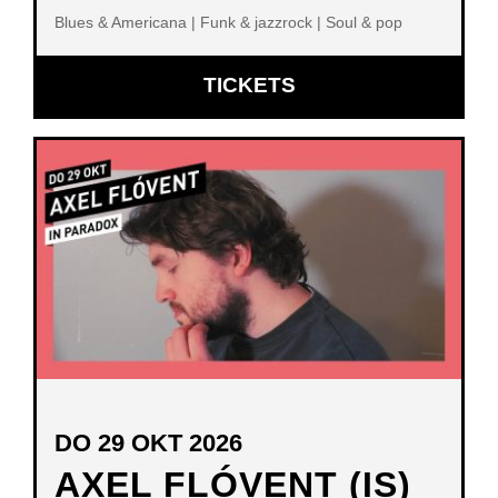
Blues & Americana | Funk & jazzrock | Soul & pop
OPENT
TICKETS
IN
NIEUW
VENSTER
DO 29 OKT 2026
AXEL FLÓVENT (IS)