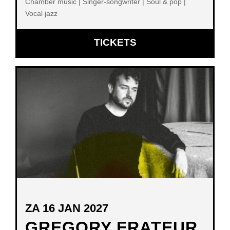
Chamber music | Singer-songwriter | Soul & pop |
Vocal jazz
OPENT
TICKETS
IN
NIEUW
VENSTER
ZA 16 JAN 2027
GREGORY FRATEUR