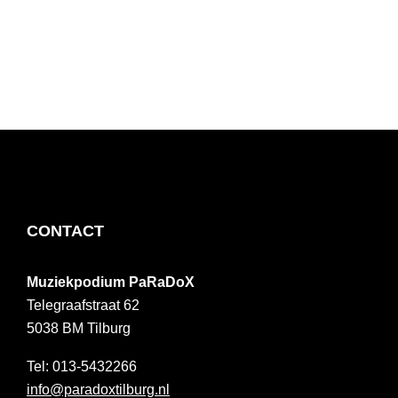
FOOTER
CONTACT
Muziekpodium PaRaDoX
Telegraafstraat 62
5038 BM
Tilburg
013-5432266
info@paradoxtilburg.nl