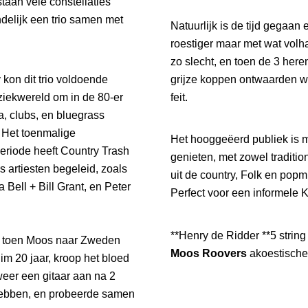
taan vele constellaties
delijk een trio samen met
Natuurlijk is de tijd gegaan
roestiger maar met wat volh
zo slecht, en toen de 3 her
 kon dit trio voldoende
grijze koppen ontwaarden 
ziekwereld om in de 80-er
feit.
a, clubs, en bluegrass
, Het toenmalige
Het hooggeëerd publiek is 
eriode heeft Country Trash
genieten, met zowel traditio
artiesten begeleid, zoals
uit de country, Folk en popm
 Bell + Bill Grant, en Peter
Perfect voor een informele 
**Henry de Ridder **5 strin
 toen Moos naar Zweden
Moos Roovers
akoestische
m 20 jaar, kroop het bloed
weer een gitaar aan na 2
hebben, en probeerde samen