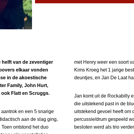
e helft van de zeventiger
met Henry weer een soort v
Roovers elkaar vonden
Kims Kroeg het 1 jarige bestaan speelden Henry en Moos
se in de akoestische
deuntjes, en Jan De Laat haa
er Family, John Hurt,
 ook Flatt en Scruggs.
Jan komt uit de Rockabilly 
die uitstekend past in de b
 aantrok en een 5 snarige
uitstekend gevoel heeft om 
didactisch aan de slag ging,
percussie/drum gespeeld wor
 Toen ontstond het duo
besloten werd als trio verder