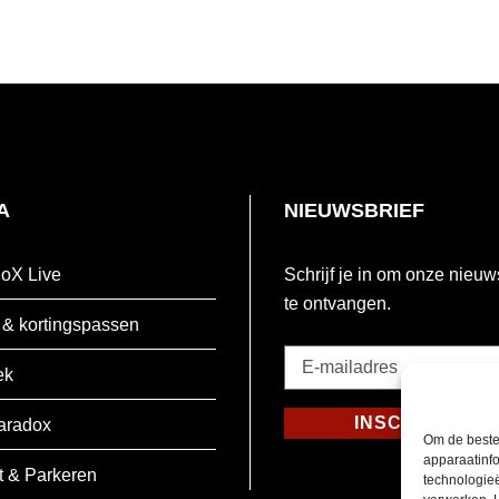
A
NIEUWSBRIEF
oX Live
Schrijf je in om onze nieuw
te ontvangen.
 & kortingspassen
E-
ek
mailadres
*
INSCHRIJVEN
aradox
Om de beste
Verplicht
apparaatinfo
t & Parkeren
technologie