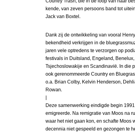
Country Trash, die in de loop van haar bes
kende, van zeven persoons band tot uitein
Jack van Boxtel.
Dank zij de ontwikkeling van vooral Henry
bekendheid verkrijgen in de bluegrassmu
jaren vele optredens te verzorgen op podi
festivals in Duitsland, Engeland, Benelux
Tsjechoslowakije en Scandinavië. In die p
ook gerenommeerde Country en Bluegrass 
o.a. Brian Colby, Kelvin Henderson, Dehlia
Rowan.
|
Deze samenwerking eindigde begin 1991
emigreerde. Na remigratie van Moos na rui
waar het niet gaan kon, en schafte Moos 
decennia niet gespeeld en gezongen te 