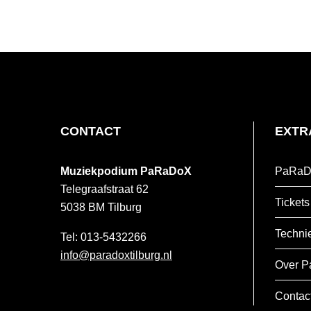
FOOTER
CONTACT
EXTR
Muziekpodium PaRaDoX
PaRaD
Telegraafstraat 62
Tickets
5038 BM
Tilburg
Techni
013-5432266
info@paradoxtilburg.nl
Over P
Contac