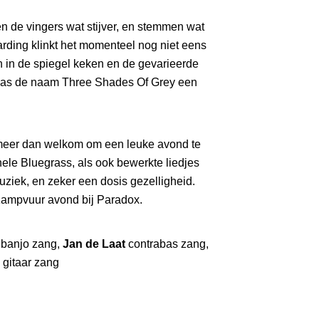
 en de vingers wat stijver, en stemmen wat
arding klinkt het momenteel nog niet eens
en in de spiegel keken en de gevarieerde
was de naam Three Shades Of Grey een
meer dan welkom om een leuke avond te
nele Bluegrass, als ook bewerkte liedjes
uziek, en zeker een dosis gezelligheid.
Kampvuur avond bij Paradox.
g banjo zang,
Jan de Laat
contrabas zang,
 gitaar zang