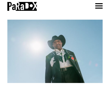
ENTER 
Spring
Door
Spring
naar
naar
naar
PaRaDoX
Muziekpodium
de
de
de
Tilburg
hoofdnavigatie
hoofd
voettekst
inhoud