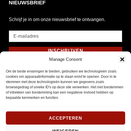
NIEUWSBRIEF
Schrijf je in om onze nieuwsbrief te ontvangen.
E-
mailadres
*
INSCHRIJVEN
Verplicht
Manage Consent
SOCIAL MEDIA
Om de beste ervaringen te bieden, gebruiken we technologieën zoals
cookies om apparaatinformatie op te slaan en/of te openen. Door in te
stemmen met deze technologieën kunnen we gegevens zoals
browsegedrag of unieke ID's op deze site verwerken. Het niet toestemmen
of intrekken van toestemming kan een negatieve invloed hebben op
bepaalde kenmerken en functies.
Opent
Instagram
in
nieuw
ACCEPTEREN
venster