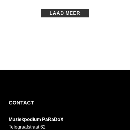
VENSTER
LAAD MEER
FOOTER
CONTACT
Muziekpodium PaRaDoX
Telegraafstraat 62